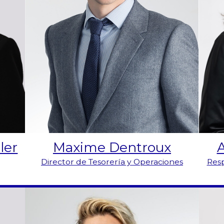
Maxime Dentroux
ler
Director de Tesorería y Operaciones
Resp