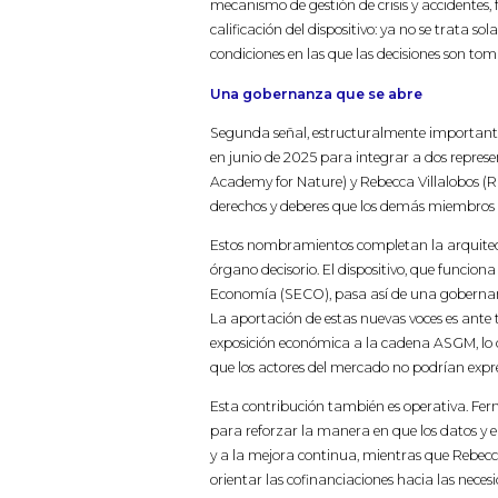
mecanismo de gestión de crisis y accidentes,
calificación del dispositivo: ya no se trata sol
condiciones en las que las decisiones son tom
Una gobernanza que se abre
Segunda señal, estructuralmente importante
en junio de 2025 para integrar a dos represe
Academy for Nature) y Rebecca Villalobos (
derechos y deberes que los demás miembros d
Estos nombramientos completan la arquitect
órgano decisorio. El dispositivo, que funcion
Economía (SECO), pasa así de una gobernan
La aportación de estas nuevas voces es ante 
exposición económica a la cadena ASGM, lo q
que los actores del mercado no podrían expr
Esta contribución también es operativa. Fer
para reforzar la manera en que los datos y el 
y a la mejora continua, mientras que Rebecca
orientar las cofinanciaciones hacia las neces