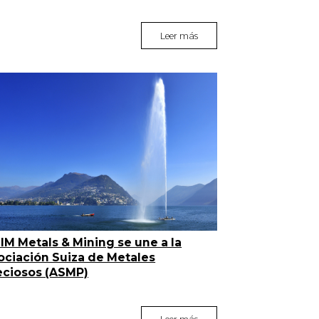
Leer más
IM Metals & Mining se une a la
ociación Suiza de Metales
eciosos (ASMP)