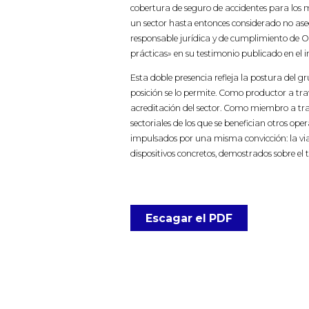
cobertura de seguro de accidentes para los 
un sector hasta entonces considerado no as
responsable jurídica y de cumplimiento de O
prácticas» en su testimonio publicado en el 
Esta doble presencia refleja la postura del 
posición se lo permite. Como productor a tra
acreditación del sector. Como miembro a tra
sectoriales de los que se benefician otros oper
impulsados por una misma convicción: la via
dispositivos concretos, demostrados sobre el t
Escagar el PDF