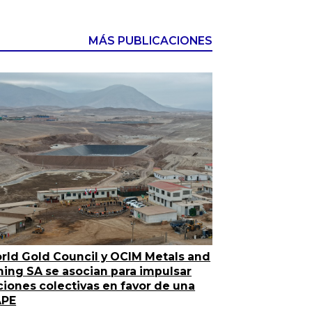
MÁS PUBLICACIONES
rld Gold Council y OCIM Metals and
ning SA se asocian para impulsar
ciones colectivas en favor de una
PE