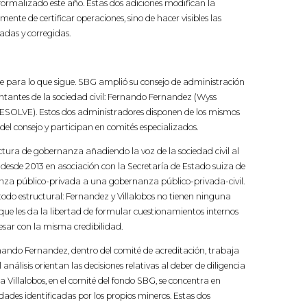
 formalizado este año. Estas dos adiciones modifican la
amente de certificar operaciones, sino de hacer visibles las
adas y corregidas.
 para lo que sigue. SBG amplió su consejo de administración
ntantes de la sociedad civil: Fernando Fernandez (Wyss
RESOLVE). Estos dos administradores disponen de los mismos
el consejo y participan en comités especializados.
ura de gobernanza añadiendo la voz de la sociedad civil al
a desde 2013 en asociación con la Secretaría de Estado suiza de
za público-privada a una gobernanza público-privada-civil.
todo estructural: Fernandez y Villalobos no tienen ninguna
ue les da la libertad de formular cuestionamientos internos
esar con la misma credibilidad.
nando Fernandez, dentro del comité de acreditación, trabaja
análisis orientan las decisiones relativas al deber de diligencia
 Villalobos, en el comité del fondo SBG, se concentra en
idades identificadas por los propios mineros. Estas dos