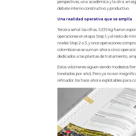
perspectivas, una académica y la otra arraig
debate interno constructivo y productivo.
Una realidad operativa que se amplía
Tercera señal: las cifras. 5.335 kg fueron exp
operaciones en etapa Step 1, y el resto de m
niveles Step 2 o 3, y once operaciones compr
colombianas se suman ahora cinco operacio
dedicados a las plantas de tratamiento, ampl
Estos volúmenes siguen siendo modestos fr
toneladas por año). Pero ya no son insignifi
refinador, los hace ahora explotables para ca